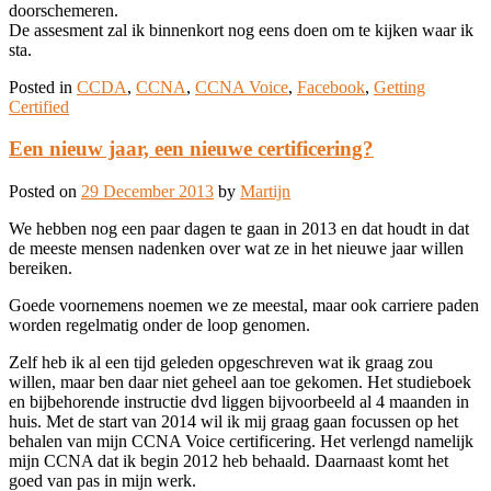
doorschemeren.
De assesment zal ik binnenkort nog eens doen om te kijken waar ik
sta.
Posted in
CCDA
,
CCNA
,
CCNA Voice
,
Facebook
,
Getting
Certified
Een nieuw jaar, een nieuwe certificering?
Posted on
29 December 2013
by
Martijn
We hebben nog een paar dagen te gaan in 2013 en dat houdt in dat
de meeste mensen nadenken over wat ze in het nieuwe jaar willen
bereiken.
Goede voornemens noemen we ze meestal, maar ook carriere paden
worden regelmatig onder de loop genomen.
Zelf heb ik al een tijd geleden opgeschreven wat ik graag zou
willen, maar ben daar niet geheel aan toe gekomen. Het studieboek
en bijbehorende instructie dvd liggen bijvoorbeeld al 4 maanden in
huis. Met de start van 2014 wil ik mij graag gaan focussen op het
behalen van mijn CCNA Voice certificering. Het verlengd namelijk
mijn CCNA dat ik begin 2012 heb behaald. Daarnaast komt het
goed van pas in mijn werk.