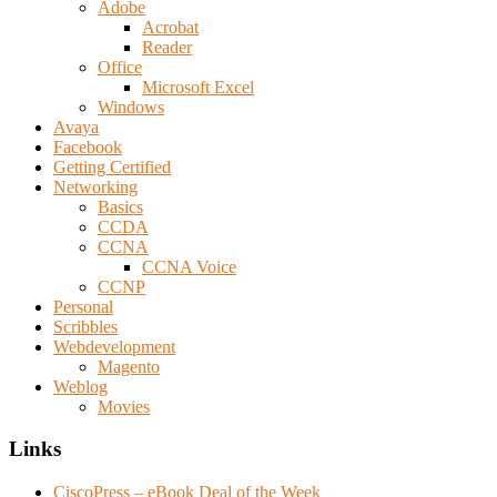
Adobe
Acrobat
Reader
Office
Microsoft Excel
Windows
Avaya
Facebook
Getting Certified
Networking
Basics
CCDA
CCNA
CCNA Voice
CCNP
Personal
Scribbles
Webdevelopment
Magento
Weblog
Movies
Links
CiscoPress – eBook Deal of the Week