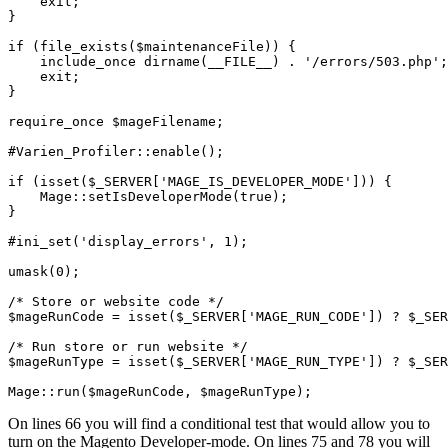
    exit;

}

if (file_exists($maintenanceFile)) {

    include_once dirname(__FILE__) . '/errors/503.php';

    exit;

}

require_once $mageFilename;

#Varien_Profiler::enable();

if (isset($_SERVER['MAGE_IS_DEVELOPER_MODE'])) {

    Mage::setIsDeveloperMode(true);

}

#ini_set('display_errors', 1);

umask(0);

/* Store or website code */

$mageRunCode = isset($_SERVER['MAGE_RUN_CODE']) ? $_SER
/* Run store or run website */

$mageRunType = isset($_SERVER['MAGE_RUN_TYPE']) ? $_SER
Mage::run($mageRunCode, $mageRunType);
On lines 66 you will find a conditional test that would allow you to
turn on the Magento Developer-mode. On lines 75 and 78 you will