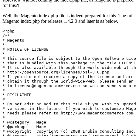
for this?!
Well, the Magento index.php file is indeed prepared for this. The full
Magento index.php for releases 1.4.2.0 and later is as below.
<?php

/**

* Magento

*

* NOTICE OF LICENSE

*

* This source file is subject to the Open Software Lice
* that is bundled with this package in the file LICENSE
* It is also available through the world-wide-web at th
* http://opensource.org/licenses/osl-3.0.php

* If you did not receive a copy of the license and are 
* obtain it through the world-wide-web, please send an 
* to license@magentocommerce.com so we can send you a c
*

* DISCLAIMER

*

* Do not edit or add to this file if you wish to upgrad
* versions in the future. If you wish to customize Mage
* needs please refer to http://www.magentocommerce.com 
*

* @category   Mage

* @package    Mage

* @copyright  Copyright (c) 2008 Irubin Consulting Inc.
* @license    http://opensource.org/licenses/osl-3.0.ph