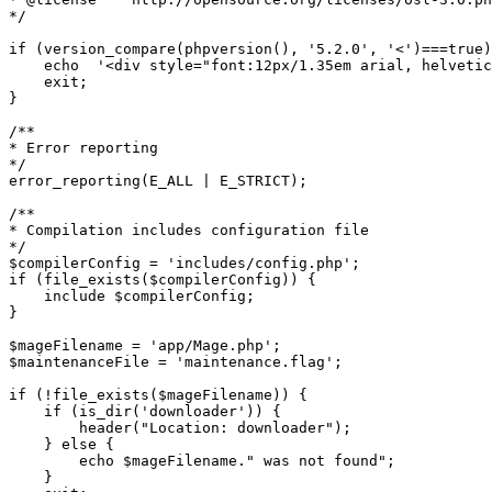
*/

if (version_compare(phpversion(), '5.2.0', '<')===true)
    echo  '<div style="font:12px/1.35em arial, helvetic
    exit;

}

/**

* Error reporting

*/

error_reporting(E_ALL | E_STRICT);

/**

* Compilation includes configuration file

*/

$compilerConfig = 'includes/config.php';

if (file_exists($compilerConfig)) {

    include $compilerConfig;

}

$mageFilename = 'app/Mage.php';

$maintenanceFile = 'maintenance.flag';

if (!file_exists($mageFilename)) {

    if (is_dir('downloader')) {

        header("Location: downloader");

    } else {

        echo $mageFilename." was not found";

    }
