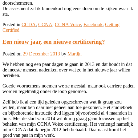
doorschemeren.
De assesment zal ik binnenkort nog eens doen om te kijken waar ik
sta.
Posted in
CCDA
,
CCNA
,
CCNA Voice
,
Facebook
,
Getting
Certified
Een nieuw jaar, een nieuwe certificering?
Posted on
29 December 2013
by
Martijn
We hebben nog een paar dagen te gaan in 2013 en dat houdt in dat
de meeste mensen nadenken over wat ze in het nieuwe jaar willen
bereiken.
Goede voornemens noemen we ze meestal, maar ook carriere paden
worden regelmatig onder de loop genomen.
Zelf heb ik al een tijd geleden opgeschreven wat ik graag zou
willen, maar ben daar niet geheel aan toe gekomen. Het studieboek
en bijbehorende instructie dvd liggen bijvoorbeeld al 4 maanden in
huis. Met de start van 2014 wil ik mij graag gaan focussen op het
behalen van mijn CCNA Voice certificering. Het verlengd namelijk
mijn CCNA dat ik begin 2012 heb behaald. Daarnaast komt het
goed van pas in mijn werk.